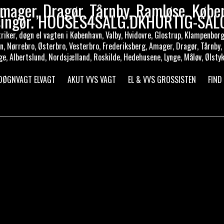
mager, Dragør, Tårnby, Ramløse, Købe
singør. HOUSES4SALG.DKHURTIG-SAL
ker, døgn el vagten i København, Valby, Hvidovre, Glostrup, Klampenborg, 
en, Nørrebro, Østerbro, Vesterbro, Frederiksberg, Amager, Dragør, Tårnby,
ge, Albertslund, Nordsjælland, Roskilde, Hedehusene, Lynge, Måløv, Ølstyk
 DØGNVAGT ELVAGT
AKUT VVS VAGT
EL & VVS GROSSISTEN
FIND