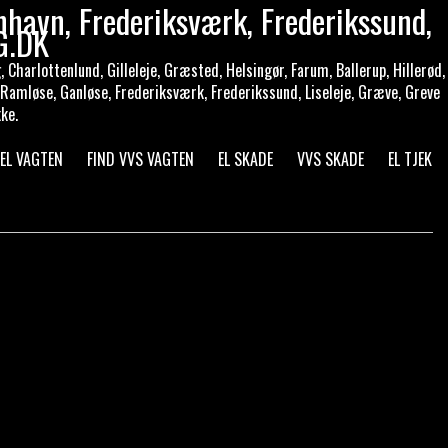
nhavn, Frederiksværk, Frederikssund,
G.DK
Charlottenlund, Gilleleje, Græsted, Helsingør, Farum, Ballerup, Hillerød,
 Ramløse, Ganløse, Frederiksværk, Frederikssund, Liseleje, Græve, Greve
ke.
 EL VAGTEN
FIND VVS VAGTEN
EL SKADE
VVS SKADE
EL TJEK