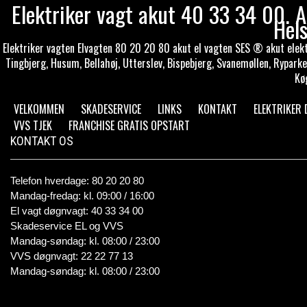
Elektriker vagt akut 40 33 34 00. A
Hel
Elektriker vagten Elvagten 80 20 20 80 akut el vagten SES ® akut elektri
Tingbjerg, Husum, Bellahøj, Utterslev, Bispebjerg, Svanemøllen, Rypark
Kø
VELKOMMEN
SKADESERVICE
LINKS
KONTAKT
ELEKTRIKER
VVS TJEK
FRANCHISE GRATIS OPSTART
KONTAKT OS
Telefon hverdage: 80 20 20 80
Mandag-fredag: kl. 09:00 / 16:00
El vagt døgnvagt: 40 33 34 00
Skadeservice EL og VVS
Mandag-søndag: kl. 08:00 / 23:00
VVS døgnvagt: 22 22 77 13
Mandag-søndag: kl. 08:00 / 23:00