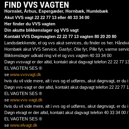
FIND VVS VAGTEN
Hornslet, Århus, Espergæder, Hornbæk, Humlebæk
Akut VVS vagt 22 22 77 13 eller 40 33 34 00
Her finder du VVS vagten
Din akutte blikkenslager og VVS vagt
Kontakt VVS Døgnvagten 22 22 77 13 vagten 80 20 20 80
Landsdækkende, el og vvs akut services, du finder os her. Håndv
Hornbæk akut VVS Service, Gasfyr, Olie fyr, Pille fyr, varme servi
Blikkenslager udkald ring vil el og vvs vagten 40 33 34 00
Døgn vvsvagt er der altid, kontakt akut dagvagt telefon 22 22 77 13
EL VAGTEN SES ®
se
www.vvsvagt.dk
hvis du vil vide mere, alt i vvs og el udføres, akut døgnvagt, er du
Døgn vvs-vagt er der altid, kontakt akut dagvagt telefon 22 22 77 1
EL VAGTEN SES ®
se
www.vvs-vagt.dk
hvis du vil vide mere, alt i vvs og el udføres, akut døgnvagt, er du
Døgn elvagt er der altid, kontakt akut dagvagt telefon 40 33 34 00 
EL VAGTEN SES ®
se
www.elvagt.dk