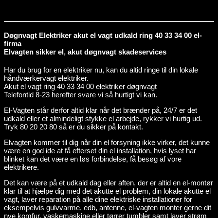
Døgnvagt Elektriker akut el vagt udkald ring 40 33 34 00 el-
firma
Elvagten sikker el, akut døgnvagt skadeservices
Har du brug for en elektriker nu, kan du altid ringe til din lokale
håndværkervagt elektriker.
Akut el vagt ring 40 33 34 00 elektriker døgnvagt
Telefontid 8-23 herefter svare vi så hurtigt vi kan.
El-Vagten står derfor altid klar når det brænder på, 24/7 er det
udkald eller et almindeligt stykke el arbejde, rykker vi hurtig ud.
Tryk 80 20 20 80 så er du sikker på kontakt.
Elvagten kommer til dig når din el forsyning ikke virker, det kunne
være en god ide at få efterset din el installation, hvis lyset har
blinket kan det være en løs forbindelse, få besøg af vore
elektrikere.
Det kan være på et udkald dag eller aften, der er altid en el-montør
klar til at hjælpe dig med det akutte el problem, din lokale akutte el
vagt, laver reparation på alle dine elektriske installationer for
eksempelvis gulvvarme, edb, antenne, el-vagten monter gerne dit
nye komfur, vaskemaskine eller tørrer tumbler samt laver strøm