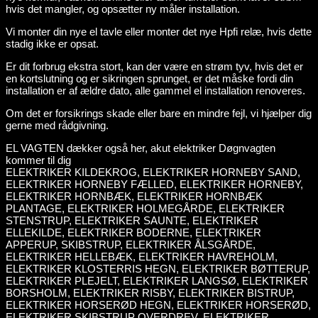
hvis det mangler, og opsætter ny måler installation.
Vi monter din nye el tavle eller monter det nye Hpfi relæ, hvis dette
stadig ikke er opsat.
Er dit forbrug ekstra stort, kan der være en strøm tyv, hvis det er
en kortslutning og er sikringen sprunget, er det måske fordi din
installation er af ældre dato, alle gammel el installation renoveres.
Om det er forsikrings skade eller bare en mindre fejl, vi hjælper dig
gerne med rådgivning.
EL VAGTEN dækker også her, akut elektriker Døgnvagten
kommer til dig
ELEKTRIKER KILDEKROG, ELEKTRIKER HORNEBY SAND,
ELEKTRIKER HORNEBY FÆLLED, ELEKTRIKER HORNEBY,
ELEKTRIKER HORNBÆK, ELEKTRIKER HORNBÆK
PLANTAGE, ELEKTRIKER HOLMEGÅRDE, ELEKTRIKER
STENSTRUP, ELEKTRIKER SAUNTE, ELEKTRIKER
ELLEKILDE, ELEKTRIKER BODERNE, ELEKTRIKER
APPERUP, SKIBSTRUP, ELEKTRIKER ÅLSGÅRDE,
ELEKTRIKER HELLEBÆK, ELEKTRIKER HAVREHOLM,
ELEKTRIKER KLOSTERRIS HEGN, ELEKTRIKER BØTTERUP,
ELEKTRIKER PLEJELT, ELEKTRIKER LANGSØ, ELEKTRIKER
BORSHOLM, ELEKTRIKER RISBY, ELEKTRIKER BISTRUP,
ELEKTRIKER HORSERØD HEGN, ELEKTRIKER HORSERØD,
ELEKTRIKER SKIBSTRUP OVERDREV, ELEKTRIKER